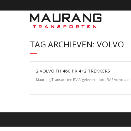
Doorgaan
naar
inhoud
TAG ARCHIEVEN: VOLVO
2 VOLVO FH 460 PK 4×2 TREKKERS
Maurang Transporten BV Afgeleverd door BAS Volvo aan M