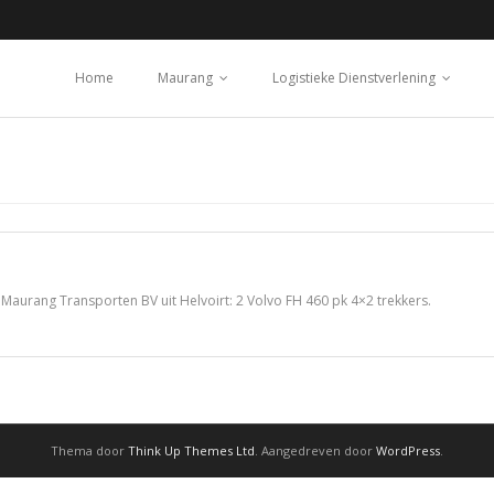
Home
Maurang
Logistieke Dienstverlening
aurang Transporten BV uit Helvoirt: 2 Volvo FH 460 pk 4×2 trekkers.
Thema door
Think Up Themes Ltd
. Aangedreven door
WordPress
.