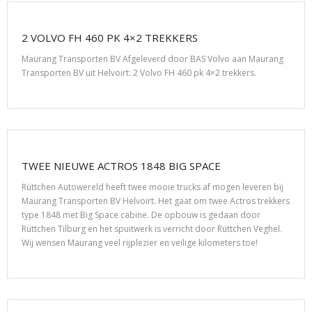
2 VOLVO FH 460 PK 4×2 TREKKERS
Maurang Transporten BV Afgeleverd door BAS Volvo aan Maurang
Transporten BV uit Helvoirt: 2 Volvo FH 460 pk 4×2 trekkers.
TWEE NIEUWE ACTROS 1848 BIG SPACE
Rüttchen Autowereld heeft twee mooie trucks af mogen leveren bij
Maurang Transporten BV Helvoirt. Het gaat om twee Actros trekkers
type 1848 met Big Space cabine. De opbouw is gedaan door
Rüttchen Tilburg en het spuitwerk is verricht door Rüttchen Veghel.
Wij wensen Maurang veel rijplezier en veilige kilometers toe!