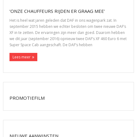
‘ONZE CHAUFFEURS RIJDEN ER GRAAG MEE’
Het is heel wat jaren geleden dat DAF in ons wagenpark zat. In
september 2015 hebben we echter besloten om twee nieuwe DAF’s
XF in te zetten. De ervaringen zijn meer dan goed. Daarom hebben
we dit jaar (september 2016) opnieuw twee DAF’s XF 460 Euro 6 met
Super Space Cab aangeschaft. De DAF’s hebben
Lees meer
PROMOTIEFILM
NIEUWE AANWINSTEN