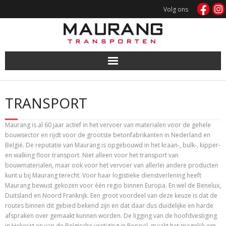
Doorgaan
Volg ons
naar
inhoud
TRANSPORT
Maurang is al 60 jaar actief in het vervoer van materialen voor de gehele
bouwsector en rijdt voor de grootste betonfabrikanten in Nederland en
België. De reputatie van Maurang is opgebouwd in het kraan-, bulk-, kipper-
en walking floor transport. Niet alleen voor het transport van
bouwmaterialen, maar ook voor het vervoer van allerlei andere producten
kunt u bij Maurang terecht. Voor haar logistieke dienstverlening heeft
Maurang bewust gekozen voor één regio binnen Europa. En wel de Benelux,
Duitsland en Noord Frankrijk. Een groot voordeel van deze keuze is dat de
routes binnen dit gebied bekend zijn en dat daar dus duidelijke en harde
afspraken over gemaakt kunnen worden. De ligging van de hoofdvestiging
in Helvoirt en van de Belgische vestiging in Poppel, maakt het mogelijk om