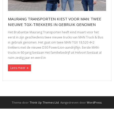
MAURANG TRANSPORTEN KIEST VOOR MAN: TWEE
NIEUWE TGX-TREKKERS IN GEBRUIK GENOMEN
Het Brabantse Maurang Transporten heeft eind maart voor het
eerst in zijn geschiedenis twee nieuwe trucks van MAN Truck & Bus
in gebruik genomen. Het gaat om twee MAN TGX 18.520 4×2
trekkers met de nieuwe D30 PowerLion-aandrijflijn. Eerste MAN-
trucks in 60-jarig bestaan Het familiebedrijf uit Helvoirt bestaat al
ruim zestig jaar en werd in
Lees meer
Thema door
Think Up Themes Ltd
. Aangedreven door
WordPress
.