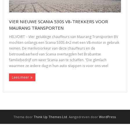
VIER NIEUWE SCANIA 530S V8-TREKKERS VOOR
MAURANG TRANSPORTEN
HELVOIRT – Vier gelukkige chauffeurs van Maurang Transporten BV
mochten onlangs een Scania 530S 4×2 met een V8-motor in gebruik
nemen. De merkvoorkeur van deze chauffeurs en de
betrouwbaarheid van Scania overtuigden het Brabantse
familiebedrijf om weer Scania aan te schaffen. “Die glimlach
waarmee ze iedere dag in hun auto stappen is voor ons veel
Lees meer
Thema door
Think Up Themes Ltd
. Aangedreven door
WordPress
.